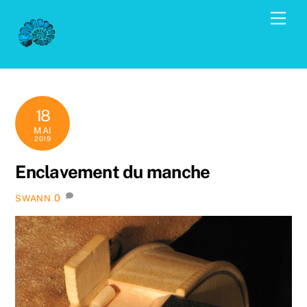
Skip
Men
to
content
18
MAI
2019
Enclavement du manche
0
SWANN