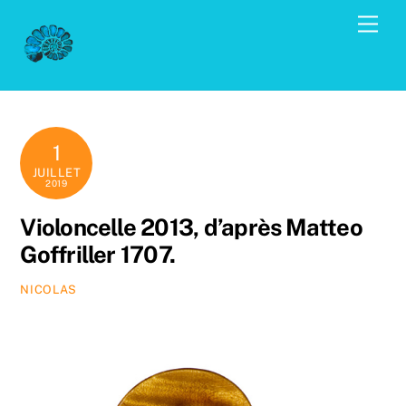
Skip
Men
to
content
1
JUILLET
2019
Violoncelle 2013, d’après Matteo
Goffriller 1707.
NICOLAS